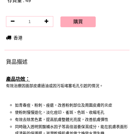
存貨量 : 49
購買
香港
貨品描述
產品功效：
有效治療因面部皮膚過油或因污垢堵塞毛孔引起的情況。
如青春痘、粉刺、痤瘡，改善粉刺部位及周圍皮膚的炎症
使粉刺慢慢退化，淡化痘印、雀斑、色斑、收縮毛孔
有效去除黑色素，提高肌膚整體光亮度，改善肌膚彈性
同時融入透明質酸補水因子等高倍滋養保濕成分，能在肌膚表面形
成清新的保護膜，滋潤乾燥肌膚並使之煥發水潤生機