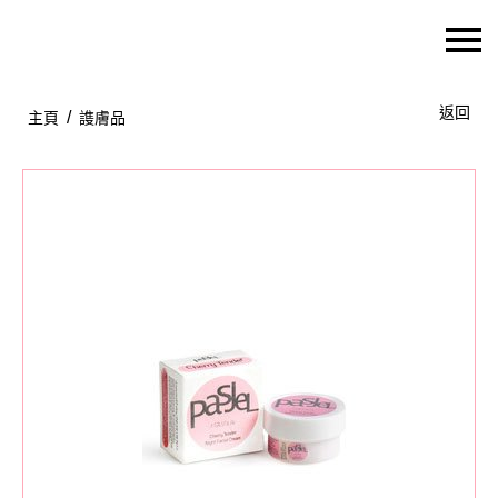
主頁
返回
/
主頁
謢膚品
關於我們
特價貨品
貨品分類
商店資訊
購物車
用戶
聯絡我們
貨幣
語言