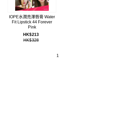
IOPE水潤亮澤唇膏 Water
Fit Lipstick 44 Forever
Pink
HK$
213
HK$
328
1