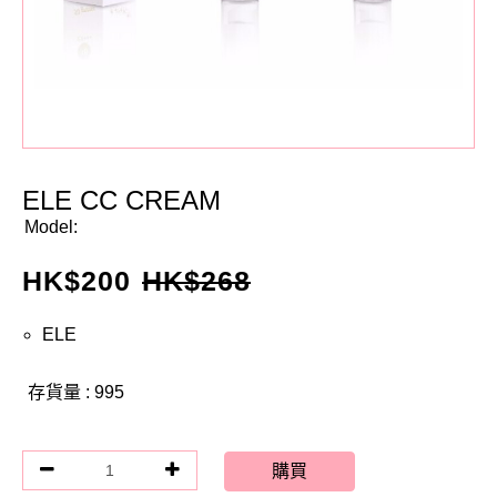
ELE CC CREAM
Model:
HK$
200
HK$
268
ELE
存貨量 : 995
購買