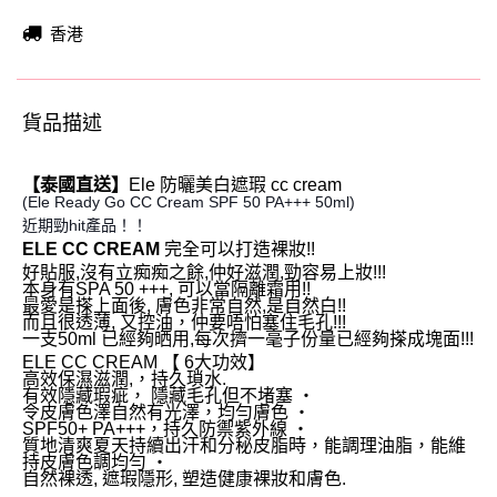
香港
貨品描述
【泰國直送】
Ele 防曬美白遮瑕 cc cream
(Ele Ready Go CC Cream SPF 50 PA+++ 50ml)
近期勁hit產品！！
ELE CC CREAM
完全可以打造裸妝!!
好貼服,沒有立痴痴之餘,仲好滋潤,勁容易上妝!!!
本身有SPA 50 +++, 可以當隔離霜用!!
最愛是搽上面後, 膚色非常自然,是自然白!!
而且很透薄, 又控油，仲要唔怕塞住毛孔!!!
一支50ml 已經夠晒用,每次擠一毫子份量已經夠搽成塊面!!!
ELE CC CREAM 【 6大功效】
高效保濕滋潤,，持久瑣水.
有效隱藏瑕疵， 隱藏毛孔但不堵塞 ‧
令皮膚色澤自然有光澤，均勻膚色 ‧
SPF50+ PA+++，持久防禦紫外線 ‧
質地清爽夏天持續出汗和分秘皮脂時，能調理油脂，能維
持皮膚色調均勻 ‧
自然裸透, 遮瑕隱形, 塑造健康裸妝和膚色.