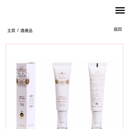
主頁
返回
/
主頁
謢膚品
關於我們
特價貨品
貨品分類
商店資訊
購物車
用戶
聯絡我們
貨幣
語言