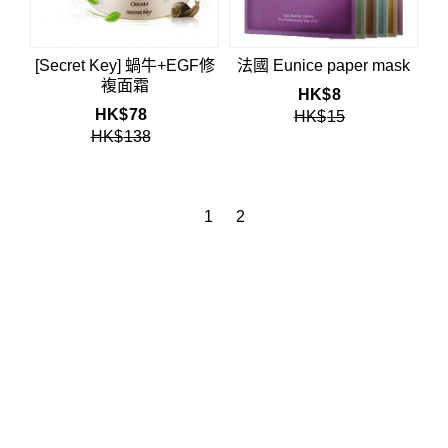
[Secret Key] 蝸牛+EGF修
法國 Eunice paper mask
複面霜
HK$
8
HK$
78
HK$
15
HK$
138
1
2