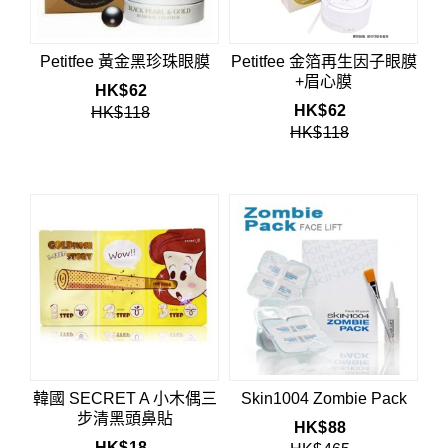
Petitfee 黃金黑珍珠眼膜
Petitfee 金箔再生因子眼膜
+眉心膜
HK$
62
HK$
62
HK$
118
HK$
118
韓國 SECRET A 小木偶三
Skin1004 Zombie Pack
步清黑頭鼻貼
HK$
88
HK$
18