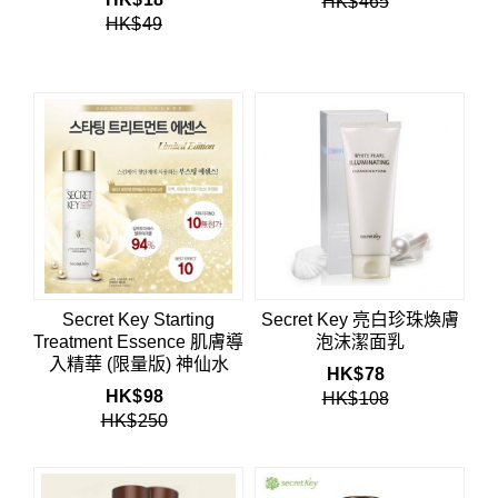
HK$
465
HK$
49
Secret Key Starting
Secret Key 亮白珍珠煥膚
Treatment Essence 肌膚導
泡沫潔面乳
入精華 (限量版) 神仙水
HK$
78
HK$
98
HK$
108
HK$
250