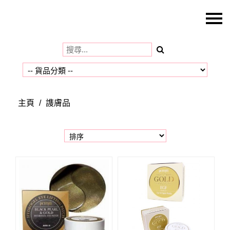
主頁
關於我們
特價貨品
貨品分類
主頁
/
謢膚品
商店資訊
購物車
用戶
聯絡我們
貨幣
語言