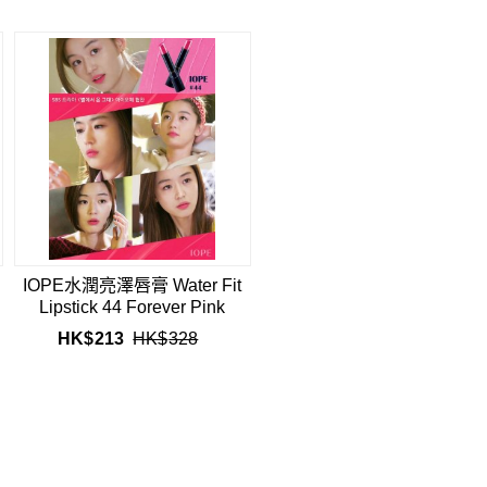
IOPE水潤亮澤唇膏 Water Fit
Lipstick 44 Forever Pink
HK$
213
HK$
328