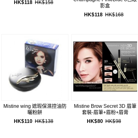
HK$
118
HK$
158
影盒
HK$
118
HK$
168
Mistine wing 遮瑕保濕控油防
Mistine Brow Secret 3D 眉筆
曬粉餅
套裝-眉筆+眉粉+眉膏
HK$
110
HK$
138
HK$
80
HK$
98