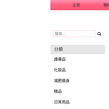
主頁
聯
用戶
聯絡我們
貨幣
語言
分類
謢膚品
化妝品
減肥瘦身
精品
日常用品