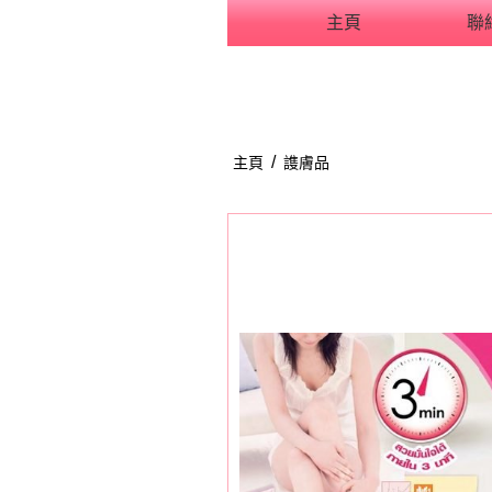
主頁
聯
用戶
聯絡我們
貨幣
/
主頁
謢膚品
語言