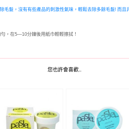
除毛髮，沒有有些產品的刺激性氣味，輕鬆去除多餘毛髮
!
而且
均勻，在
5—10
分鐘後用紙巾輕輕擦拭！
您也許會喜歡..